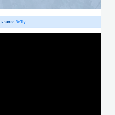
б-канала
BeTry
.