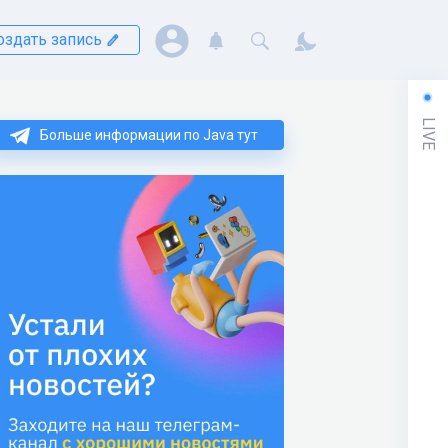
оздать запись
LIVE
Больше информации по Java тут