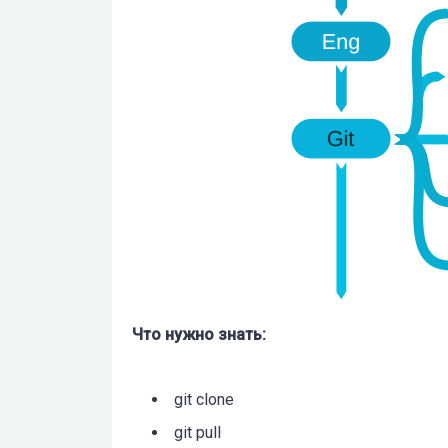
Что нужно знать:
git clone
git pull