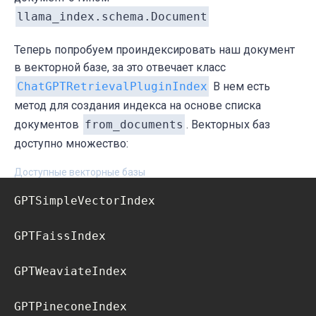
llama_index.schema.Document
Теперь попробуем проиндексировать наш документ
в векторной базе, за это отвечает класс
ChatGPTRetrievalPluginIndex
В нем есть
метод для создания индекса на основе списка
документов
from_documents
. Векторных баз
доступно множество:
Доступные векторные базы
GPTSimpleVectorIndex

GPTFaissIndex

GPTWeaviateIndex

GPTPineconeIndex
