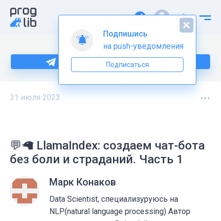
Подпишись
на push-уведомления
Больше информации по Python тут
Подписаться
31 июля 2023
💬🦙 LlamaIndex: создаем чат-бота
без боли и страданий. Часть 1
Марк Конаков
Data Scientist, специализуруюсь на
NLP(natural language processing) Автор