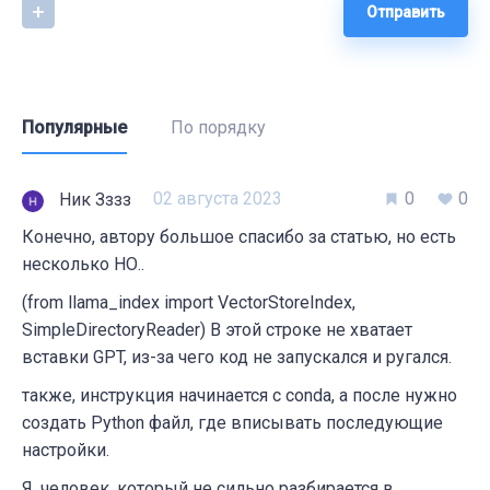
Отправить
Популярные
По порядку
02 августа 2023
0
0
Ник Зззз
Конечно, автору большое спасибо за статью, но есть
несколько НО..
(from llama_index import VectorStoreIndex,
SimpleDirectoryReader) В этой строке не хватает
вставки GPT, из-за чего код не запускался и ругался.
также, инструкция начинается с conda, а после нужно
создать Python файл, где вписывать последующие
настройки.
Я, человек, который не сильно разбирается в