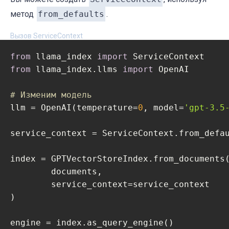
метод
from_defaults
.
Вызов ServiceContext
from
 llama_index 
import
from
 llama_index.llms 
import
 OpenAI

# Изменим модель
llm = OpenAI(temperature=
0
, model=
'gpt-3.5
service_context = ServiceContext.from_defau
index = GPTVectorStoreIndex.from_documents(
	documents,

	service_context=service_context

)

engine = index.as_query_engine()
