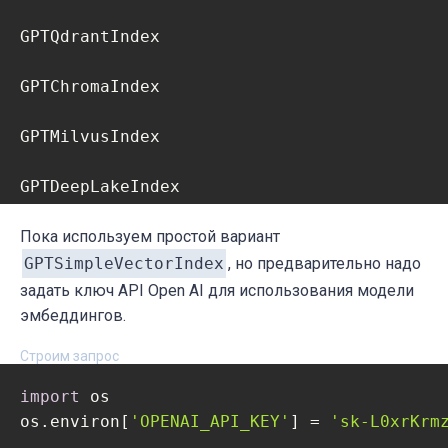
GPTQdrantIndex

GPTChromaIndex

GPTMilvusIndex

GPTDeepLakeIndex

Пока используем простой вариант
GPTSimpleVectorIndex
, но предварительно надо
задать ключ API Open AI для использования модели
эмбеддингов.
Строим запрос
import
 os

os.environ[
'OPENAI_API_KEY'
] = 
'sk-L0xrKrm