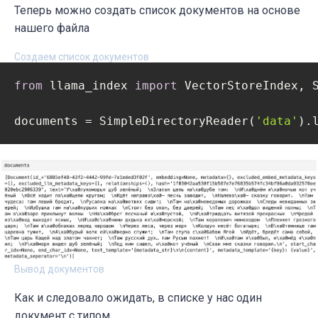
Теперь можно создать список документов на основе
нашего файла
Создаем список документов
from
 llama_index 
import
 VectorStoreIndex, S
documents = SimpleDirectoryReader(
'data'
Вывод документов
Как и следовало ожидать, в списке у нас один
документ с типом