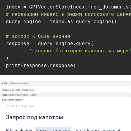
# переводим индекс в режим поискового движ
query_engine = index.as_query_engine()

# запрос к базе знаний
response = query_engine.query(

'сколько богатырей выходят из моря
)

Ответ запроса
Запрос под капотом
В llamaIndex,
query_engine
- это объект, который