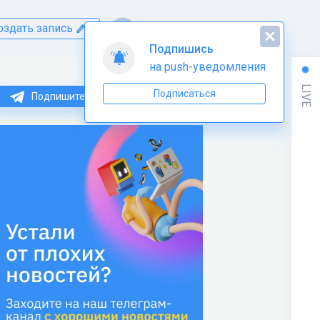
оздать запись
Подпишись
на push-уведомления
LIVE
Подписаться
Подпишитесь на нас в Telegram