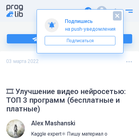
Подпишись
на push-уведомления
Подпишитесь на нас в Telegram
Подписаться
03 марта 2022
🎞️ Улучшение видео нейросетью:
ТОП 3 программ (бесплатные и
платные)
Alex Mashanski
Kaggle expert⚛️ Пишу материал о