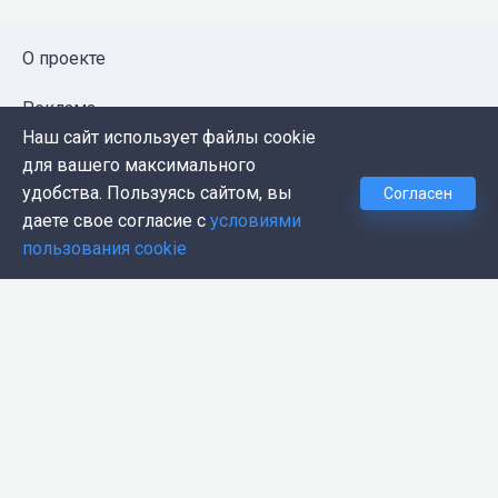
О проекте
Реклама
Наш сайт использует файлы cookie
Публичная оферта
для вашего максимального
удобства. Пользуясь сайтом, вы
Согласен
Политика конфиденциальности
даете свое согласие с
условиями
пользования cookie
Контакты
Push-уведомления
Темная тема
© 2026, Proglib. При копировании материала ссылка
на источник обязательна.