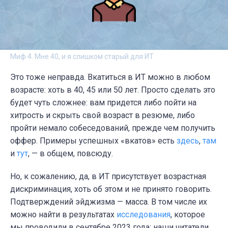
Миф 4. Мне 40, и я слишком старый для ИТ
Это тоже неправда. Вкатиться в ИТ можно в любом
возрасте: хоть в 40, 45 или 50 лет. Просто сделать это
будет чуть сложнее: вам придется либо пойти на
хитрость и скрыть свой возраст в резюме, либо
пройти немало собеседований, прежде чем получить
оффер. Примеры успешных «вкатов» есть
здесь
,
там
и
тут
, — в общем, повсюду.
Но, к сожалению, да, в ИТ присутствует возрастная
дискриминация, хоть об этом и не принято говорить.
Подтверждений эйджизма — масса. В том числе их
можно найти в результатах
исследования
, которое
мы проводили в сентябре 2023 года: наши читатели