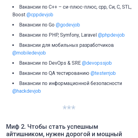
Вакансии по C++ – си-плюс-плюс, cpp, Си, C, STL,
Boost
@cppdevjob
Вакансии по Go
@godevjob
Вакансии по PHP, Symfony, Laravel
@phpdevjob
Вакансии для мобильных разработчиков
@mobiledevjob
Вакансии по DevOps & SRE
@devopssjob
Вакансии по QA тестированию
@testerrjob
Вакансии по информационной безопасности
@hackdevjob
***
Миф 2. Чтобы стать успешным
айтишником, нужен дорогой и мощный