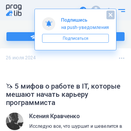
Подпишись
на push-уведомления
Подпишитесь на нас в Telegram
Подписаться
26 июля 2024
🦄 5 мифов о работе в IT, которые
мешают начать карьеру
программиста
Ксения Кравченко
Исследую все, что шуршит и шевелится в