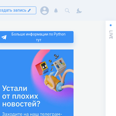
оздать запись
LIVE
Больше информации по Python
тут