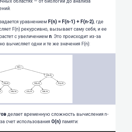
чных областях — от биологии до анализа
ений.
задается уравнением
F(n) = F(n-1) + F(n-2)
, где
сляет F(n) рекурсивно, вызывает саму себя, и ее
растет с увеличением
n
. Это происходит из-за
о вычисляет одни и те же значения F(n):
тов
делает временную сложность вычисления n-
и за счет использования
O(n)
памяти: