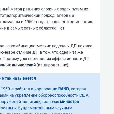
ный метод решения сложных задач путем их
Этот алгоритмический подход, впервые
ллманом в 1950-х годах, произвел революцию
ие в самых разных областях – от
дачи на комбинацию мелких подзадач ДП похоже
лючевое отличие ДП в том, что одна и та же
о
. Поэтому для повышения эффективности ДП
очных вычислений
(кэшировать их).
е так называется
в 1950-е работал в корпорации
RAND,
которая
ыми на укрепление обороноспособности США.
вооружений:
политики,
включая
министра
строены к фундаментальным научным