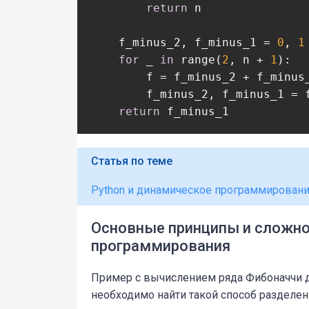
return
 n

    f_minus_2, f_minus_1 = 
0
, 
1
for
 _ 
in
 range(
2
, n + 
1
):

        f = f_minus_2 + f_minus_
        f_minus_2, f_minus_1 = f
return
 f_minus_1
Статья по теме
Python и динамическое программировани
Основные принципы и сложно
программирования
Пример с вычислением ряда Фибоначчи 
необходимо найти такой способ разделен