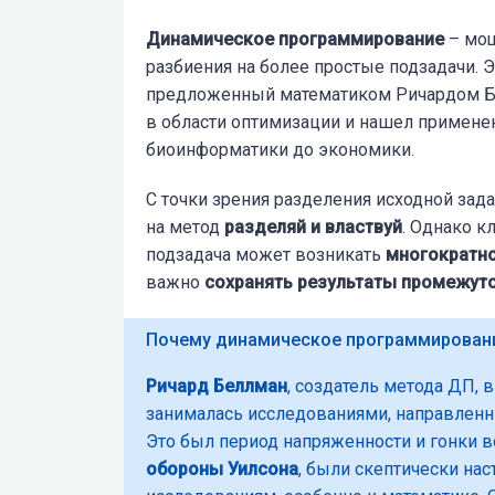
Динамическое программирование
– мощ
разбиения на более простые подзадачи. 
предложенный математиком Ричардом Бе
в области оптимизации и нашел применен
биоинформатики до экономики.
С точки зрения разделения исходной за
на метод
разделяй и властвуй
. Однако к
подзадача может возникать
многократн
важно
сохранять
результаты промежут
Почему динамическое программировани
Ричард Беллман
, создатель метода ДП, 
занималась исследованиями, направленн
Это был период
напряженности и гонки 
обороны Уилсона
,
были скептически на