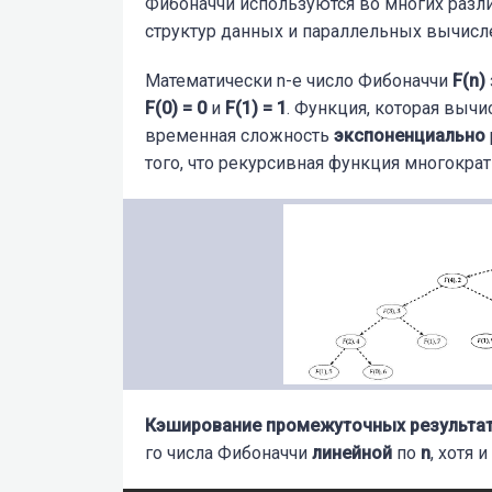
Фибоначчи используются во многих разли
структур данных и параллельных вычисл
Математически n-е число Фибоначчи
F(n)
F(0) = 0
и
F(1) = 1
. Функция, которая вычи
временная сложность
экспоненциально
того, что рекурсивная функция многократн
Кэширование промежуточных результа
го числа Фибоначчи
линейной
по
n
, хотя 