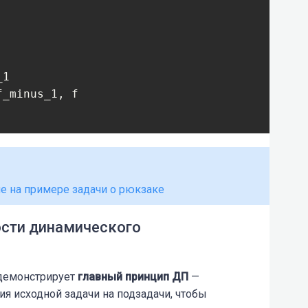
1

_minus_1, f

е на примере задачи о рюкзаке
сти динамического
демонстрирует
главный принцип ДП
—
ия исходной задачи на подзадачи, чтобы