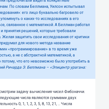
ни предпочитали видеть конкретные
чам. По словам Беллмана,
Уилсон
испытывал
ледования»: его лицо буквально багровело от
 упомянуть о каких-то
исследованиях в его
все, связанное с математикой.
А
Беллман работал
и принятия решений,
которые требовали
а. Желая
защитить свои исследования от критики
придумал для нового метода название
ермин «программирование» в то время уже
стью, а не с абстрактной математикой, а
 потому, что его невозможно было употребить в
ий Ричарда Э. Беллмана – «Эпицентр урагана:
мотрим задачу вычисления чисел Фибоначчи.
следующие числа являются суммами двух
ть 0, 1, 1, 2, 3, 5, 8, 13, 21, ... Числа