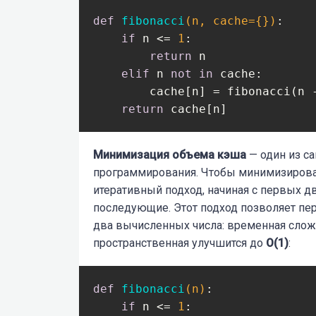
def
fibonacci
(n, cache={})
:
if
 n <= 
1
:

return
 n

elif
 n 
not
in
 cache:

        cache[n] = fibonacci(n 
return
 cache[n]
Минимизация объема кэша
— один из с
программирования. Чтобы минимизирова
итеративный подход, начиная с первых д
последующие. Этот подход позволяет пер
два вычисленных числа:
временная слож
пространственная улучшится до
O(1)
:
def
fibonacci
(n)
:
if
 n <= 
1
:
