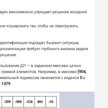
адач максимально упрощает решение исходной
о кэшировать так, чтобы не перегружать
идентификации подзадач: бывают ситуации,
екомпозиции требует глубокого анализа задачи
 решения.
ользования ДП —
в заданном массиве целых
 суммой элементов. Например,
в массиве
[904,
имальный подмассив начинается с индекса
0
и
у
1479
: