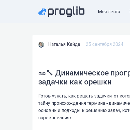
Моя лента
Наталья Кайда
25 сентября 2024
🥜🔨 Динамическое прог
задачки как орешки
Готов узнать, как решать задачки, от ко
тайну происхождения термина «динамич
основные подходы к решению задач, кот
соревнованиях.