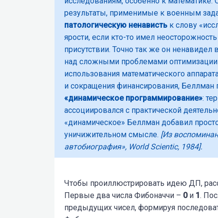
исследованиям,
особенно к математике.
О
результаты,
применимые к военным зада
патологическую ненависть
к слову
«исс
ярости, если кто-то имел неосторожность
присутствии. Точно так же он ненавидел 
над сложными проблемами оптимизации 
использования математического аппарат
и сокращения финансирования, Беллман 
«динамическое программирование»
: т
ассоциировался с практической деятельно
«динамическое» Беллман добавил просто
уничижительном смысле.
[Из воспоминан
автобиография», World Scientic, 1984].
Чтобы проиллюстрировать идею ДП, расс
Первые два числа Фибоначчи –
0
и
1
. По
предыдущих чисел, формируя последовательнос