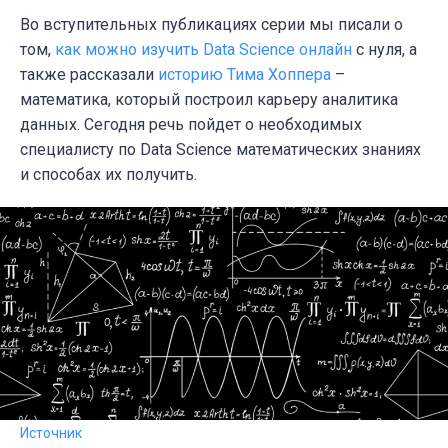
Во вступительных публикациях серии мы писали о
том,
как можно изучить Data Science онлайн
с нуля, а
также рассказали
историю Тима Хоппера
–
математика, который построил карьеру аналитика
данных. Сегодня речь пойдет о
необходимых
с
пециалисту по Data Science
математических знаниях
и способах их получить.
Источник