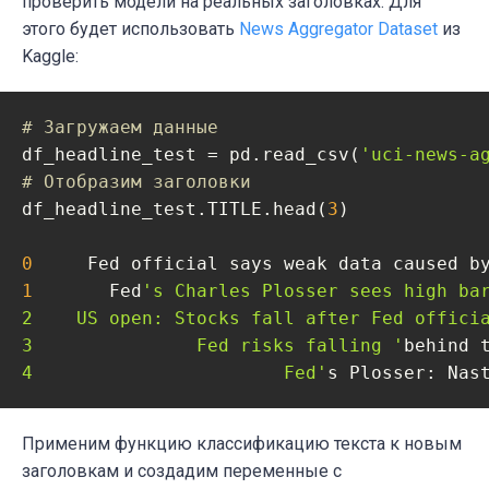
проверить модели на реальных заголовках. Для
этого будет использовать
News Aggregator Dataset
из
Kaggle:
# Загружаем данные
df_headline_test = pd.read_csv(
'uci-news-a
# Отобразим заголовки 
df_headline_test.TITLE.head(
3
)

0
     Fed official says weak data caused b
1
       Fed
's Charles Plosser sees high bar
2    US open: Stocks fall after Fed officia
3               Fed risks falling '
behind 
4                       Fed'
s Plosser: Nas
Применим функцию классификацию текста к новым
заголовкам и создадим переменные с