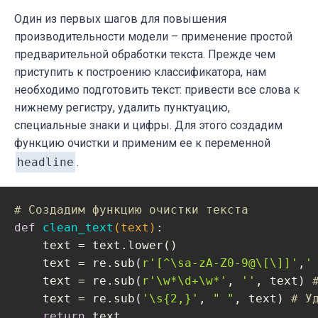
Один из первых шагов для повышения
производительности модели – применение простой
предварительной обработки текста. Прежде чем
приступить к построению классификатора, нам
необходимо подготовить текст: привести все слова к
нижнему регистру, удалить пунктуацию,
специальные знаки и цифры. Для этого создадим
функцию очистки и применим ее к переменной
headline
.
# Создадим функцию очистки текста
def
clean_text
(text)
:
    text = text.lower()

    text = re.sub(
r'[^\sa-zA-Z0-9@\[\]]'
,
'
    text = re.sub(
r'\w*\d+\w*'
, 
''
, text) 
    text = re.sub(
'\s{2,}'
, 
" "
, text) 
# У
return
 text
