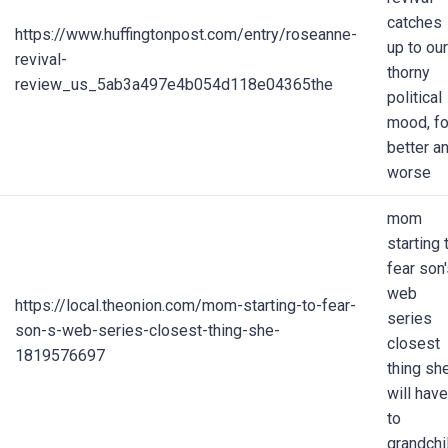
catches
https://www.huffingtonpost.com/entry/roseanne-
up to our
revival-
thorny
review_us_5ab3a497e4b054d118e04365the
political
mood, fo
better a
worse
mom
starting 
fear son
web
https://local.theonion.com/mom-starting-to-fear-
series
son-s-web-series-closest-thing-she-
closest
1819576697
thing sh
will have
to
grandchi