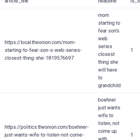
article_link
headline
is_s
mom
starting to
fear son's
web
https://local.theonion.com/mom-
series
starting-to-fear-son-s-web-series-
1
closest
closest-thing-she-1819576697
thing she
will have
to
grandchild
boehner
just wants
wife to
listen, not
https://politics.theonion.com/boehner-
come up
just-wants-wife-to-listen-not-come-
1
with