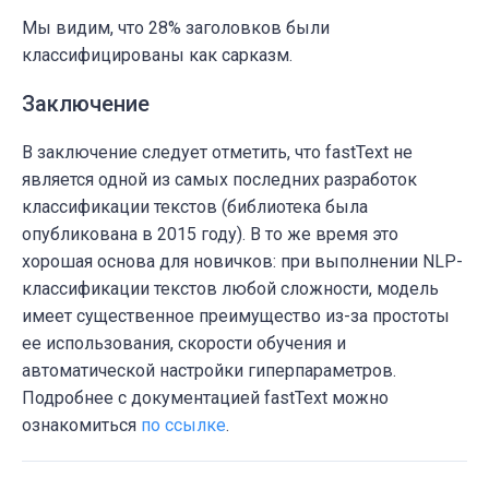
df_headline_test[
'probability'
] = df_headl
df_headline_test[
Мы видим, что 28% заголовков были
'probability'
] = df_headl
df_headline_test[
классифицированы как сарказм.
'probability'
] = df_headl
df_headline_test[
'probability'
] = df_headl
Заключение
df_headline_test[
'probability'
] = df_headl
В заключение следует отметить, что
fastText
не
# Удаляем ненужную переменную
является одной из самых последних разработок
df_headline_test = df_headline_test.drop(c
классификации текстов (библиотека была
опубликована в 2015 году). В то же время это
# Отобразим количество спрогнозированых са
хорошая основа для новичков: при выполнении NLP-
df_headline_test.label.value_counts(normal
классификации текстов любой сложности, модель
имеет существенное преимущество из-за простоты
0
0.710827
ее использования, скорости обучения и
1
0.289173
автоматической настройки гиперпараметров.
Подробнее с документацией
fastText
можно
ознакомиться
по ссылке
.