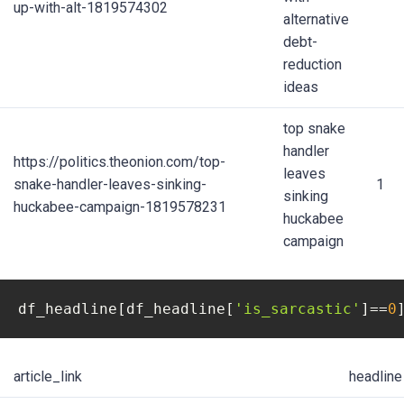
up-with-alt-1819574302
alternative
debt-
reduction
ideas
top snake
handler
https://politics.theonion.com/top-
leaves
snake-handler-leaves-sinking-
1
sinking
huckabee-campaign-1819578231
huckabee
campaign
df_headline[df_headline[
'is_sarcastic'
]==
0
article_link
headline