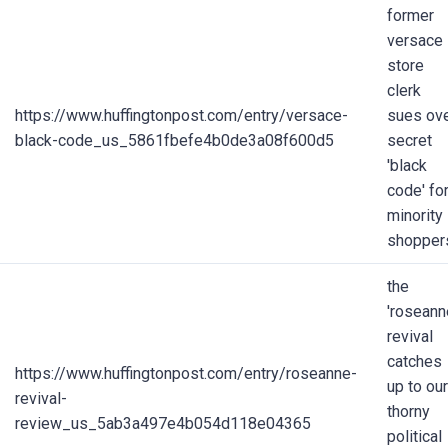
former
versace
store
clerk
https://www.huffingtonpost.com/entry/versace-
sues ov
black-code_us_5861fbefe4b0de3a08f600d5
secret
'black
code' fo
minority
shopper
the
'roseann
revival
catches
https://www.huffingtonpost.com/entry/roseanne-
up to our
revival-
thorny
review_us_5ab3a497e4b054d118e04365
political