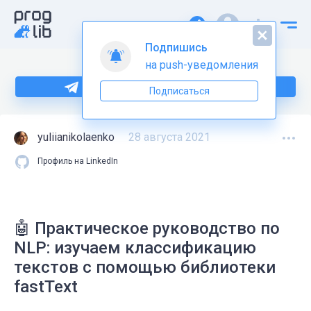
Подпишись
на push-уведомления
Больше информации по Python тут
Подписаться
yuliianikolaenko
28 августа 2021
Профиль на LinkedIn
🤖 Практическое руководство по
NLP: изучаем классификацию
текстов с помощью библиотеки
fastText