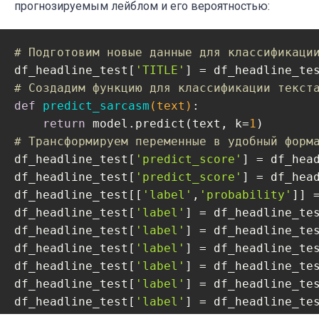
прогнозируемым лейблом и его вероятностью:
# Подготовим новые данные для классификаци
df_headline_test[
'TITLE'
] = df_headline_te
# Создадим функцию для классификации текст
def
predict_sarcasm
(text)
:
return
 model.predict(text, k=
1
# Трансформируем переменные в удобный форм
df_headline_test[
'predict_score'
] = df_head
df_headline_test[
'predict_score'
] = df_hea
df_headline_test[[
'label'
,
'probability'
]] 
df_headline_test[
'label'
] = df_headline_te
df_headline_test[
'label'
] = df_headline_te
df_headline_test[
'label'
] = df_headline_te
df_headline_test[
'label'
] = df_headline_te
df_headline_test[
'label'
] = df_headline_te
df_headline_test[
'label'
] = df_headline_te