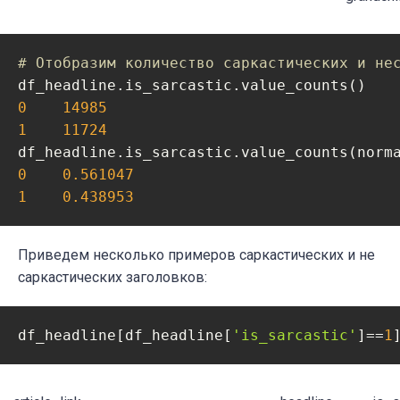
# Отобразим количество саркастических и не
0
14985
1
11724
df_headline.is_sarcastic.value_counts(norm
0
0.561047
1
0.438953
Приведем несколько примеров саркастических и не
саркастических заголовков:
df_headline[df_headline[
'is_sarcastic'
]==
1