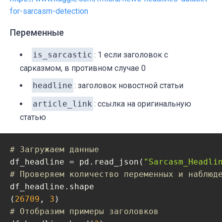
for-sarcasm-detection
Переменные
is_sarcastic
: 1 если заголовок с
сарказмом, в противном случае 0
headline
: заголовок новостной статьи
article_link
: ссылка на оригинальную
статью
# Загружаем данные
df_headline = pd.read_json(
"Sarcasm_Headli
# Проверяем количество переменных и наблюд
df_headline.shape

(
26709
, 
3
# Отобразим примеры заголовков