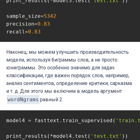
print_results(*model3.test(
'test.txt'
))

sample_size=
5342
precision=
0.83
recall=
0.83
Наконец, мы можем улучшить производительность
модели, используя биграммы слов, а не просто
юниграммы. Это особенно значимо для задач
классификации, где важен порядок слов, например,
анализ сентиментов, определение критики, сарказма
и т. д. Для этого мы включим в модель аргумент
wordNgrams
равный 2.
model4 = fasttext.train_supervised(
'train.
print_results(*model4.test(
'test.txt'
))
