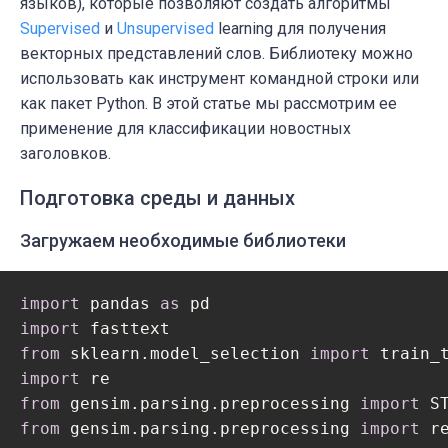
языков), которые позволяют создать алгоритмы
Supervised
и
Unsupervised
learning для получения
векторных представлений слов. Библиотеку можно
использовать как инструмент командной строки или
как пакет Python. В этой статье мы рассмотрим ее
применение для классификации новостных
заголовков.
Подготовка среды и данных
Загружаем необходимые библиотеки
import
 pandas 
as
import
from
 sklearn.model_selection 
import
import
from
 gensim.parsing.preprocessing 
import
from
 gensim.parsing.preprocessing 
import
 r