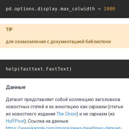
pd.options.display.max_colwidth = 
1000
TIP
для ознакомления с документацией библиотеки:
help(fasttext.FastText)
Данные
Датасет представляет собой коллекцию заголовков
новостных статей и их аннотацию как сарказм (статьи
из новостного издания
The Onion
) и не сарказм (из
HuffPost
). Ссылка на данные:
https://www.kaggle.com/rmisra/news-headlines-dataset-