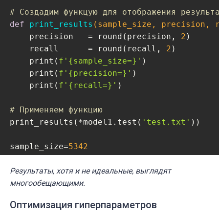
# Создадим функцую для отображения результ
def
print_results
(sample_size, precision, 
    precision   = round(precision, 
2
)

    recall      = round(recall, 
2
)

    print(
f'
{sample_size=}
'
)

    print(
f'
{precision=}
'
)

    print(
f'
{recall=}
'
)

# Применяем функцию
print_results(*model1.test(
'test.txt'
))

sample_size=
5342
precision=
0.85
recall=
Результаты, хотя и не идеальные, выглядят
0.85
многообещающими.
Оптимизация гиперпараметров