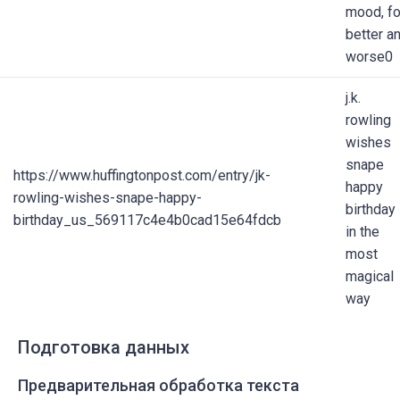
mood, fo
better a
worse0
j.k.
rowling
wishes
snape
https://www.huffingtonpost.com/entry/jk-
happy
rowling-wishes-snape-happy-
birthday
birthday_us_569117c4e4b0cad15e64fdcb
in the
most
magical
way
Подготовка данных
Предварительная обработка текста