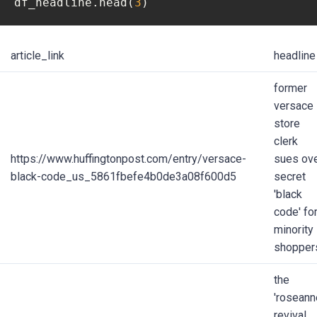
df_headline.head(
3
)
article_link
headline
former
versace
store
clerk
https://www.huffingtonpost.com/entry/versace-
sues ov
black-code_us_5861fbefe4b0de3a08f600d5
secret
'black
code' fo
minority
shopper
the
'roseann
revival