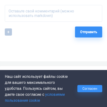
Отправить
ЛУЧШИЕ СТАТЬИ ПО ТЕМЕ
Наш сайт использует файлы cookie
DeepFake-туториал: создаем
для вашего максимального
удобства. Пользуясь сайтом, вы
собственный дипфейк в
Согласен
даете свое согласие с
условиями
DeepFaceLab
пользования cookie
Рассказываем о технологии DeepFake и шаг за