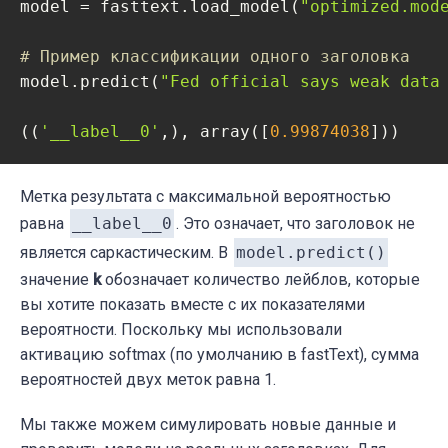
model = fasttext.load_model(
"optimized.mod
# Пример классификации одного заголовка
model.predict(
"Fed official says weak data
((
'__label__0'
,), array([
0.99874038
]))
Метка результата с максимальной вероятностью
равна
__label__0
. Это означает, что заголовок не
является саркастическим. В
model.predict()
значение
k
обозначает количество лейблов, которые
вы хотите показать вместе с их показателями
вероятности. Поскольку мы использовали
активацию softmax (по умолчанию в fastText), сумма
вероятностей двух меток равна 1.
Мы также можем симулировать новые данные и