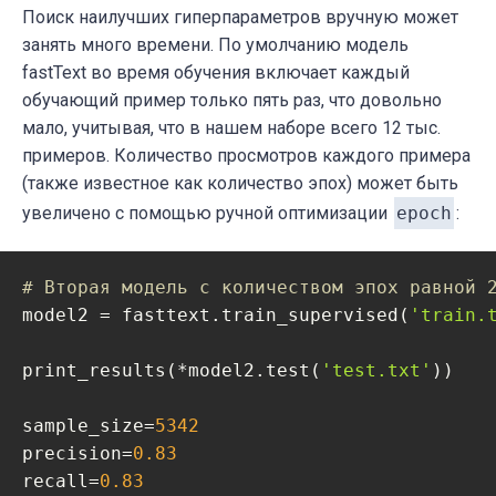
Поиск наилучших гиперпараметров вручную может
занять много времени. По умолчанию модель
fastText
во время обучения включает каждый
обучающий пример только пять раз, что довольно
мало, учитывая, что в нашем наборе всего 12 тыс.
примеров. Количество просмотров каждого примера
(также известное как количество эпох) может быть
увеличено с помощью ручной оптимизации
epoch
:
# Вторая модель с количеством эпох равной 
model2 = fasttext.train_supervised(
'train.
print_results(*model2.test(
'test.txt'
))

sample_size=
5342
precision=
0.83
recall=
0.83