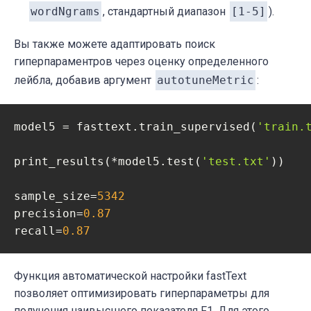
wordNgrams
, стандартный диапазон
[1-5]
).
Вы также можете адаптировать поиск
гиперпараментров через оценку определенного
лейбла, добавив аргумент
autotuneMetric
:
model5 = fasttext.train_supervised(
'train.
print_results(*model5.test(
'test.txt'
))

sample_size=
5342
precision=
0.87
recall=
0.87
Функция автоматической настройки
fastText
позволяет оптимизировать гиперпараметры для
получения наивысшего показателя F1. Для этого