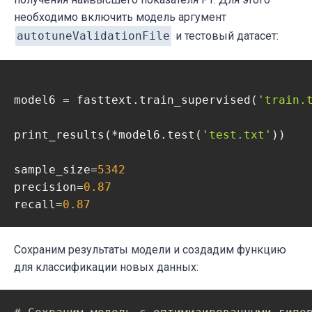
необходимо включить модель аргумент
autotuneValidationFile
и тестовый датасет:
model6 = fasttext.train_supervised(
'train.
print_results(*model6.test(
'test.txt'
))

sample_size=
5342
precision=
0.87
recall=
0.87
Сохраним результаты модели и создадим функцию
для классификации новых данных: