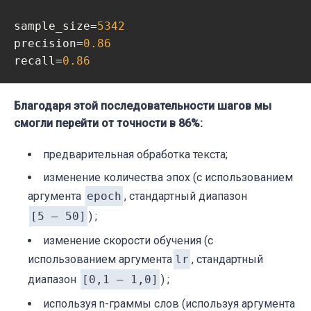
sample_size=
5342
precision=
0.86
recall=
0.86
Благодаря этой последовательности шагов мы
смогли перейти от точности в 86%:
предварительная обработка текста;
изменение количества эпох (с использованием
аргумента
epoch
, стандартный диапазон
[5 – 50]
) ;
изменение скорости обучения (с
использованием аргумента
lr
, стандартный
диапазон
[0,1 – 1,0]
) ;
используя n-граммы слов (используя аргумента