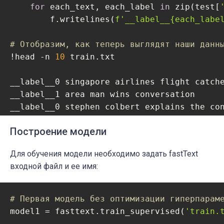
for
 each_text, each_label 
in
 zip(test[
        f.writelines(
f'__label__
{each_labe
# Отобразим, как теперь выглядят наши данн
!head -n 
10
 train.txt

__label__0 singapore airlines flight catche
__label__1 area man wins conversation

__label__0 stephen colbert explains the co
__label__1 turkey sandwich given locally re
Построение модели
__label__1 quiet riot speaks out against n
Для обучения модели необходимо задать
fastText
входной файл и ее имя:
# Первая модель без оптимизации гиперпарам
model1 = fasttext.train_supervised(
'train.