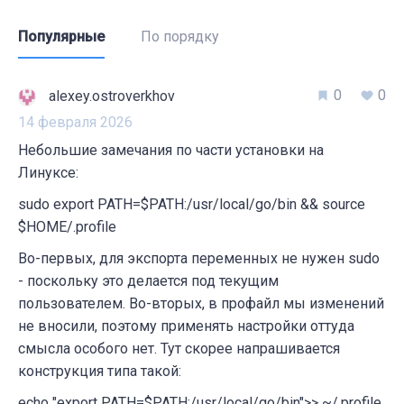
Популярные
По порядку
0
0
alexey.ostroverkhov
14 февраля 2026
Небольшие замечания по части установки на
Линуксе:
sudo export PATH=$PATH:/usr/local/go/bin && source
$HOME/.profile
Во-первых, для экспорта переменных не нужен sudo
- поскольку это делается под текущим
пользователем. Во-вторых, в профайл мы изменений
не вносили, поэтому применять настройки оттуда
смысла особого нет. Тут скорее напрашивается
конструкция типа такой:
echo "export PATH=$PATH:/usr/local/go/bin">> ~/.profile