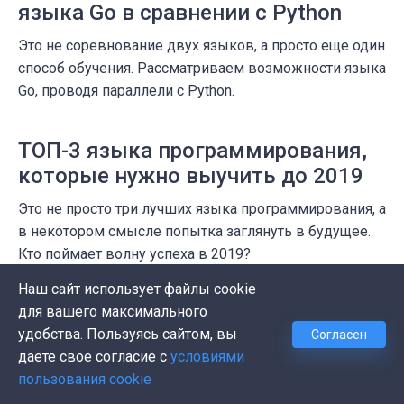
языка Go в сравнении с Python
Это не соревнование двух языков, а просто еще один
способ обучения. Рассматриваем возможности языка
Go, проводя параллели с Python.
TOП-3 языка программирования,
которые нужно выучить до 2019
Это не просто три лучших языка программирования, а
в некотором смысле попытка заглянуть в будущее.
Кто поймает волну успеха в 2019?
Наш сайт использует файлы cookie
30 лучших книг для освоения
для вашего максимального
удобства. Пользуясь сайтом, вы
языка программирования Go
Согласен
даете свое согласие с
условиями
Ищете книги по Go? Представляем 30 книг для
пользования cookie
освоения языка программирования Go,