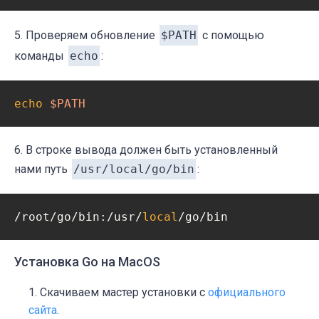
5. Проверяем обновление
$PATH
с помощью
команды
echo
:
echo
$PATH
6. В строке вывода должен быть установленный
нами путь
/usr/local/go/bin
:
/root/go/bin:/usr/
local
Установка Go на MacOS
Скачиваем мастер установки с
официального
сайта
.