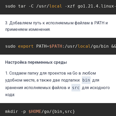
sudo tar -C /usr/
local
3. Добавляем путь к исполняемым файлам в PATH и
применяем изменения.
sudo 
export
 PATH=
$PATH
:/usr/
local
/go/bin &
Настройка переменных среды
1. Создаем папку для проектов на Go в любом
удобном месте, а также две подпапки:
bin
для
хранения исполняемых файлов и
src
для исходного
кода:
mkdir -p 
$HOME