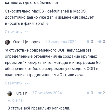
каталоге, где его обычно нет
Относительно MacOS - default shell в MacOS
достаточно давно уже zsh и изменения следует
вносить в файл .zprofile
Ответить
20 февраля 2024
0
0
Олег Цилюрик
"а отсутствие современного ООП накладывает
определенные ограничения на создание крупных
проектов." - как-раз типы, методы и интерфейсы Go
обеспечивают более современную модель ООП в
сравнении с традиционными C++ или Java.
Ответить
27 октября 2024
0
2
jura.s.n
olej.tsil
В статье всё правильно написали.