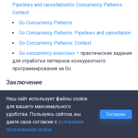
Pipelines and cancellation
Go Concurrency Patterns:
Context
Go Concurrency Patterns
Go Concurrency Patterns: Pipelines and cancellation
Go Concurrency Patterns: Context
Go concurrency exercises
– практические задания
для отработки паттернов конкурентного
программирования на Go.
Заключение
В этой статье мы углубились в устройство ОС,
Наш сайт использует файлы cookie
познакомились с концепциями конкурентности и
для вашего максимального
параллельности, разобрали основные понятия и
удобства. Пользуясь сайтом, вы
Согласен
инструменты конкурентного программирования в Go:
даете свое согласие с
условиями
горутины, каналы, состояния гонки, deadlock.
пользования cookie