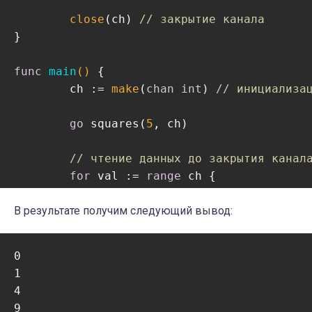
close
(ch) 
// закрытие канала
}

func
main
()
 {

	ch := 
make
(
chan
int
) 
// инициализа
go
 squares(
5
, ch)

// чтение данных до закрытия канал
for
 val := 
range
 ch {

		fmt.Println(val)

	}

В результате получим следующий вывод:
	fmt.Println(
"Завершение..."
)

0

}
1

4

9
