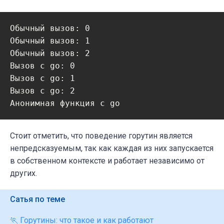
Обычный вызов: 0

Обычный вызов: 1

Обычный вызов: 2

Вызов с go: 0

Вызов с go: 1

Вызов с go: 2

Анонимная функция с go
Стоит отметить, что поведение горутин является
непредсказуемым, так как каждая из них запускается
в собственном контексте и работает независимо от
других.
Сатья по теме
🏃 Горутины: что такое и как работают