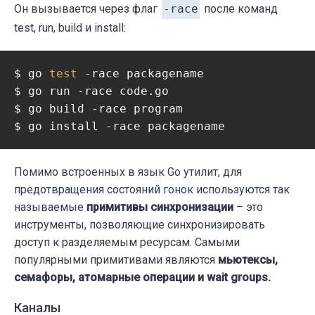
Он вызывается через флаг
-race
после команд
test, run, build и install:
$ go 
test
 -race packagename

$ go run -race code.go

$ go build -race program

$ go install -race packagename
Помимо встроенных в язык Go утилит, для
предотвращения состояний гонок используются так
называемые
примитивы синхронизации
– это
инструменты, позволяющие синхронизировать
доступ к разделяемым ресурсам. Самыми
популярными примитивами являются
мьютексы,
семафоры, атомарные операции и wait groups.
Каналы