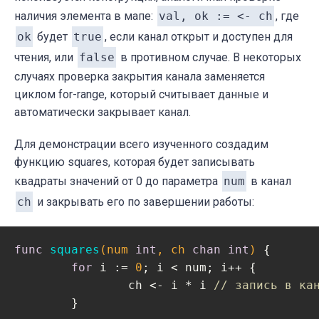
наличия элемента в мапе:
val, ok := <- ch
, где
ok
будет
true
, если канал открыт и доступен для
чтения, или
false
в противном случае. В некоторых
случаях проверка закрытия канала заменяется
циклом for-range, который считывает данные и
автоматически закрывает канал.
Для демонстрации всего изученного создадим
функцию squares, которая будет записывать
квадраты значений от 0 до параметра
num
в канал
ch
и закрывать его по завершении работы:
func
squares
(num 
int
, ch 
chan
int
)
 {

for
 i := 
0
; i < num; i++ {

		ch <- i * i 
// запись в ка
	}
