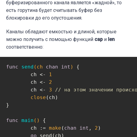
буферизированного канала является «жадной», то
есть горутина будет считывать буфер без
блокировки до его опустошения.
Каналы обладают емкостью и длиной, которые
можно получить с помощью функций
cap
и
len
соответственно:
func
send
(ch 
chan
int
)
 {

	ch <- 
1
	ch <- 
2
	ch <- 
3
// на этом значении происх
close
(ch)

}

func
main
()
 {

	ch := 
make
(
chan
int
, 
2
)

go
 send(ch)
