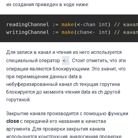
их создания приведен в коде ниже:
readingChannel := 
make
(<-
chan
int
) 
// кана
writingChannel := 
make
(
chan
<- 
int
) 
// кана
Для записи в канал и чтения из него используется
специальный оператор
<-
. Стоит отметить, что эти
операции являются блокирующими. Это значит, что
при перемещении данных data в
небуферизированный канал ch текущая горутина
блокируется до момента чтения data из ch другой
горутиной.
Закрытие канала производится с помощью функции
close
с передачей его названия в качестве
аргумента. Для проверки закрытия канала
используется конструкция, аналогичная проверке