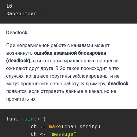
16

Deadlock
При неправильной работе с каналами может
возникнуть
ошибка взаимной блокировки
(deadlock),
при которой параллельные процессы
ожидают друг друга. В Go такое происходит в тех
случаях, когда все горутины заблокированы и не
могут продолжить свою работу. К примеру,
deadlock
появится, если отправить данные в канал, но не
прочитать их:
func
main
()
 {

	ch := 
make
(
chan
string
)

	ch <- 
"message"