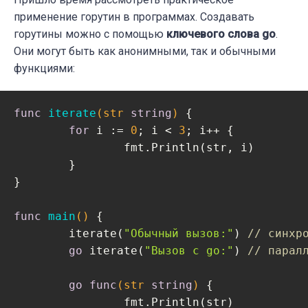
применение горутин в программах. Создавать
горутины можно с помощью
ключевого слова go
.
Они могут быть как анонимными, так и обычными
функциями:
func
iterate
(str 
string
)
 {

for
 i := 
0
; i < 
3
; i++ {

		fmt.Println(str, i)

	}

}

func
main
()
 {

	iterate(
"Обычный вызов:"
) 
// синхр
go
 iterate(
"Вызов с go:"
) 
// парал
go
func
(str 
string
)
 {

		fmt.Println(str)
