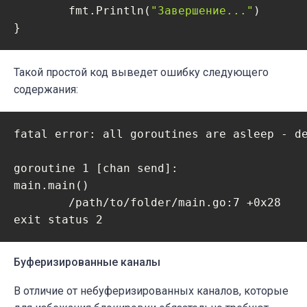
	fmt.Println(
"Завершение..."
)

}
Такой простой код выведет ошибку следующего
содержания:
fatal error: all goroutines are asleep - de
goroutine 1 [chan send]:

main.main()

        /path/to/folder/main.go:7 +0x28

exit status 2
Буферизированные каналы
В отличие от небуферизированных каналов, которые