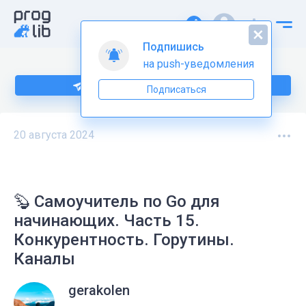
Подпишись
на push-уведомления
Больше информации по Go тут
Подписаться
20 августа 2024
🦫 Самоучитель по Go для
начинающих. Часть 15.
Конкурентность. Горутины.
Каналы
gerakolen