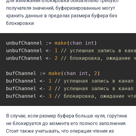
для избежания блокировки обязательно требуют
получателя значений, буферизированные могут
хранить данные в пределах размера буфера без
блокировки:
unbufChannel := 
make
(
chan
int
)

unbufChannel <- 
1
// успешная запись в кан
unbufChannel <- 
2
// блокировка, ожидание 
bufChannel := 
make
(
chan
int
, 
2
)

bufChannel <- 
1
// успешная запись в канал
bufChannel <- 
2
// успешная запись в канал
bufChannel <- 
3
// блокировка, ожидание чт
В случае, если размер буфера больше нуля, горутина
не блокируется до момента его полного заполнения.
Стоит также учитывать, что операция чтения из