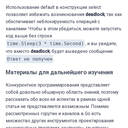
go
 server(ch2)

Использование default в конструкции select
позволяет избежать возникновения
	time.Sleep(
3
 * time.Second) 
deadlock
, так как
// без
обеспечивает неблокируемость операций с
каналами. Чтобы в этом убедиться, можете запустить
select
 {

код выше без строки
case
 response := <-ch1:

		fmt.Println(
"Ответ от базы
time.Sleep(3 * time.Second)
, и вы увидите,
case
 response := <-ch2:

что вместо
deadlock
, будет выведено сообщение
		fmt.Println(
"Ответ от серв
Ответ не получен
.
default
:

Материалы для дальнейшего изучения
		fmt.Println(
"Ответ не полу
	}

Конкурентное программирования представляет
собой довольно обширную область знаний, поэтому
	fmt.Println(
"Завершение main..."
)

рассказать обо всех её аспектах в рамках одной
}

статьи не представляется возможным. Помимо
рассмотренных горутин и каналов в Go есть
множество других инструментов проектирования
конкурентных программ: контексты, мьютексы,