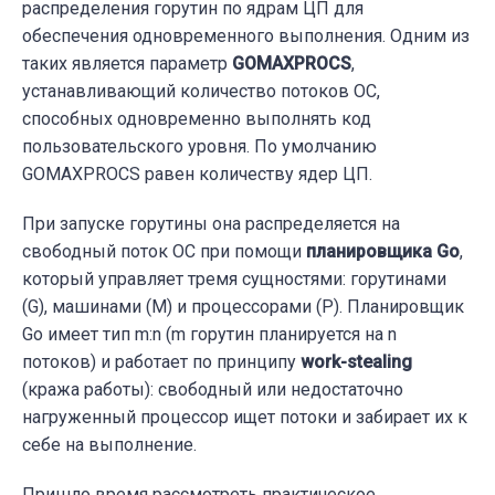
распределения горутин по ядрам ЦП для
обеспечения одновременного выполнения. Одним из
таких является параметр
GOMAXPROCS
,
устанавливающий количество потоков ОС,
способных одновременно выполнять код
пользовательского уровня. По умолчанию
GOMAXPROCS равен количеству ядер ЦП.
При запуске горутины она распределяется на
свободный поток ОС при помощи
планировщика Go
,
который управляет тремя сущностями: горутинами
(G), машинами (M) и процессорами (P). Планировщик
Go имеет тип m:n (m горутин планируется на n
потоков) и работает по принципу
work-stealing
(кража работы): свободный или недостаточно
нагруженный процессор ищет потоки и забирает их к
себе на выполнение.
Пришло время рассмотреть практическое