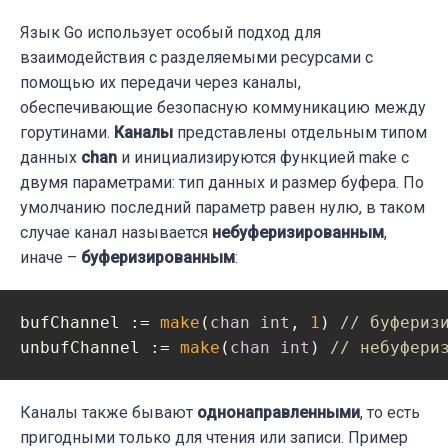
Язык Go использует особый подход для
взаимодействия с разделяемыми ресурсами с
помощью их передачи через каналы,
обеспечивающие безопасную коммуникацию между
горутинами.
Каналы
представлены отдельным типом
данных
chan
и инициализируются функцией make с
двумя параметрами: тип данных и размер буфера. По
умолчанию последний параметр равен нулю, в таком
случае канал называется
небуферизированным
,
иначе –
буферизированным
:
bufChannel := 
make
(
chan
int
, 
1
) 
// буфериз
unbufChannel := 
make
(
chan
int
) 
// небуфери
Каналы также бывают
однонаправленными
, то есть
пригодными только для чтения или записи. Пример