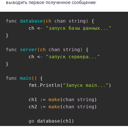
выводить первое полученное сообщение:
func
database
(ch 
chan
string
)
 {

	ch <- 
"запуск базы данных..."
}

func
server
(ch 
chan
string
)
 {

	ch <- 
"запуск сервера..."
}

func
main
()
 {

	fmt.Println(
"Запуск main..."
)

	ch1 := 
make
(
chan
string
)

	ch2 := 
make
(
chan
string
)

go
 database(ch1)
