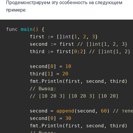
Продемонстрируем эту особенность на следующем
примере:
func
main
()
 {

	first := []
int
{
1
, 
2
, 
3
}

	second := first 
// []int{1, 2, 3}
	third := first[
0
:
2
] 
// []int{1, 2}
	second[
0
] = 
10
	third[
1
] = 
20
	fmt.Println(first, second, third)

// Вывод:
// [10 20 3] [10 20 3] [10 20]
	second = 
append
(second, 
60
) 
// теп
	second[
0
] = 
30
	fmt.Println(first, second, third)
