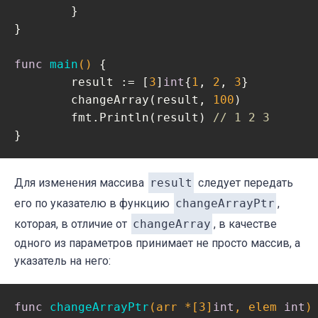
	}

}

func
main
()
 {

	result := [
3
]
int
{
1
, 
2
, 
3
}

	changeArray(result, 
100
)

	fmt.Println(result) 
// 1 2 3
Для изменения массива
result
следует передать
его по указателю в функцию
changeArrayPtr
,
которая, в отличие от
changeArray
, в качестве
одного из параметров принимает не просто массив, а
указатель на него:
func
changeArrayPtr
(arr *[3]
int
, elem 
int
)
 