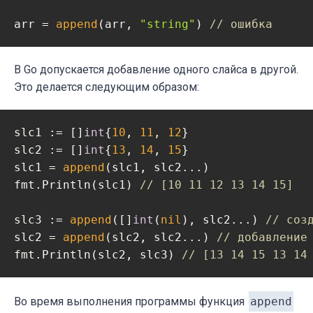
arr = 
append
(arr, 
"string"
) 
// ошибка
В Go допускается добавление одного слайса в другой.
Это делается следующим образом:
slc1 := []
int
{
10
, 
11
, 
12
}

slc2 := []
int
{
13
, 
14
, 
15
}

slc1 = 
append
(slc1, slc2...)

fmt.Println(slc1) 
// [10 11 12 13 14 15]
slc3 := 
append
([]
int
(
nil
), slc2...) 
// соз
slc2 = 
append
(slc2, slc2...) 
// добавление
fmt.Println(slc2, slc3) 
// [13 14 15 13 14
Во время выполнения программы функция
append