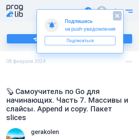
Подпишись
на push-уведомления
Больше информации по Go тут
Подписаться
08 февраля 2024
🦫 Самоучитель по Go для
начинающих. Часть 7. Массивы и
слайсы. Append и сopy. Пакет
slices
gerakolen