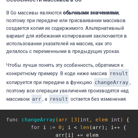
В Go массивы являются
обычными значениями
,
поэтому при передаче или присваивании массивов
создается копия их содержимого. Альтернативный
вариант для избежания копирования заключается в
использовании указателей на массив, как это
делалось с переменными в предыдущих уроках.
Чтобы лучше понять эту особенность, обратимся к
конкретному примеру. В коде ниже массив
result
копируется при передаче в функцию
changeArray
,
поэтому все операции увеличения производятся над
массивом
arr
, а
result
остается без изменения.
func
changeArray
(arr [3]
int
, elem 
int
)
 {

for
 i := 
0
; i < 
len
(arr); i++ {

		arr[i] += elem
