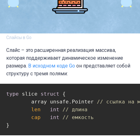
Слайсы в Go
Слайс – это расширенная реализация массива,
которая поддерживает динамическое изменение
размера.
В исходном коде Go
он представляет собой
структуру с тремя полями:
type
 slice 
struct
 {

	array unsafe.Pointer 
// ссылка на 
len
int
// длина
cap
int
// емкость