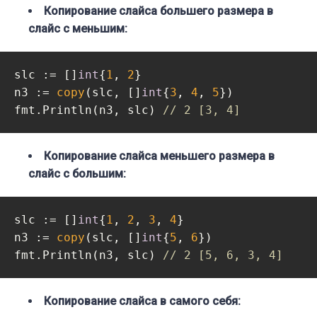
Копирование слайса большего размера в
слайс с меньшим:
slc := []
int
{
1
, 
2
}

n3 := 
copy
(slc, []
int
{
3
, 
4
, 
5
})

fmt.Println(n3, slc) 
// 2 [3, 4]
Копирование слайса меньшего размера в
слайс с большим:
slc := []
int
{
1
, 
2
, 
3
, 
4
}

n3 := 
copy
(slc, []
int
{
5
, 
6
})

fmt.Println(n3, slc) 
// 2 [5, 6, 3, 4]
Копирование слайса в самого себя: