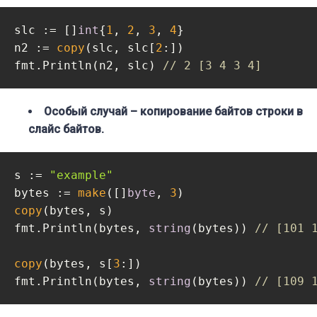
slc := []
int
{
1
, 
2
, 
3
, 
4
}

n2 := 
copy
(slc, slc[
2
:])

fmt.Println(n2, slc) 
// 2 [3 4 3 4]
Особый случай – копирование байтов строки в
слайс байтов.
s := 
"example"
bytes := 
make
([]
byte
, 
3
copy
(bytes, s)

fmt.Println(bytes, 
string
(bytes)) 
// [101 
copy
(bytes, s[
3
:])

fmt.Println(bytes, 
string
(bytes)) 
// [109 