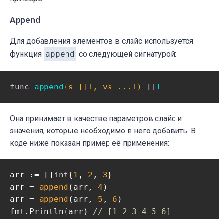
Append
Для добавления элементов в слайс используется
функция
append
со следующей сигнатурой:
func
append
(s []T, vs ...T)
 []
T
Она принимает в качестве параметров слайс и
значения, которые необходимо в него добавить. В
коде ниже показан пример её применения:
arr := []
int
{
1
, 
2
, 
3
}

arr = 
append
(arr, 
4
)

arr = 
append
(arr, 
5
, 
6
)

fmt.Println(arr) 
// [1 2 3 4 5 6]