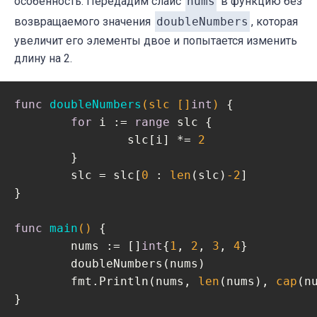
особенность. Передадим слайс
nums
в функцию без
возвращаемого значения
doubleNumbers
, которая
увеличит его элементы двое и попытается изменить
длину на 2.
func
doubleNumbers
(slc []
int
)
 {

for
 i := 
range
 slc {

		slc[i] *= 
2
	}

	slc = slc[
0
 : 
len
(slc)
-2
]

}

func
main
()
 {

	nums := []
int
{
1
, 
2
, 
3
, 
4
}

	doubleNumbers(nums)

	fmt.Println(nums, 
len
(nums), 
cap
(n