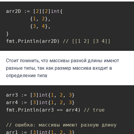
arr2D := [
2
][
2
]
int
{

	{
1
, 
2
},

	{
3
, 
4
},

}

fmt.Println(arr2D) 
// [[1 2] [3 4]]
Стоит помнить, что массивы разной длины имеют
разные типы, так как размер массива входит в
определение типа:
arr3 := [
3
]
int
{
1
, 
2
, 
3
}

arr4 := [
3
]
int
{
1
, 
2
, 
3
}

fmt.Println(arr3 == arr4) 
// true
// ошибка: массивы имеют разную длину
arr1 := [
3
]
int
{
1
, 
2
, 
3
}
