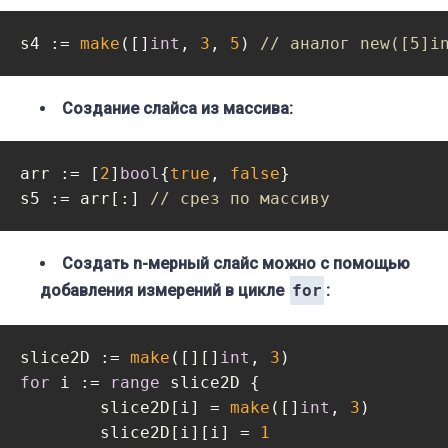
s4 := 
make
([]
int
, 
3
, 
5
) 
// аналог new([5]i
Создание слайса из массива:
arr := [
2
]
bool
{
true
, 
false
}

s5 := arr[:] 
// срез по массиву
Создать n-мерный слайс можно с помощью
добавления измерений в цикле
for
:
slice2D := 
make
([][]
int
, 
3
for
 i := 
range
 slice2D {

	slice2D[i] = 
make
([]
int
, 
3
)

	slice2D[i][i] = 
1