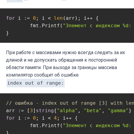
for
 i := 
0
; i < 
len
(arr); i++ {

	fmt.Printf(
"Элемент с индексом %d:
При работе с массивами нужно всегда следить за их
длиной и не допускать обращения к посторонней
области памяти. При выходе за границы массива
компилятор сообщит об ошибке
index out of range:
// ошибка - index out of range [3] with le
arr := [
3
]
string
{
"alpha"
, 
"beta"
, 
"gamma"
for
 i := 
0
; i < 
4
; i++ {

	fmt.Printf(
"Элемент с индексом %d: