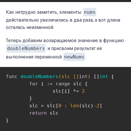
Как нетрудно заметить, элементы
nums
действительно увеличились в два раза, а вот длина
осталась неизменной.
Теперь добавим возвращаемое значение в функцию
doubleNumbers
и присвоим результат её
выполнения переменной
newNums
:
func
doubleNumbers
(slc []
int
)
 []
int
 {

for
 i := 
range
 slc {

		slc[i] *= 
2
	}

	slc = slc[
0
 : 
len
(slc)
-2
]

return
 slc

}
