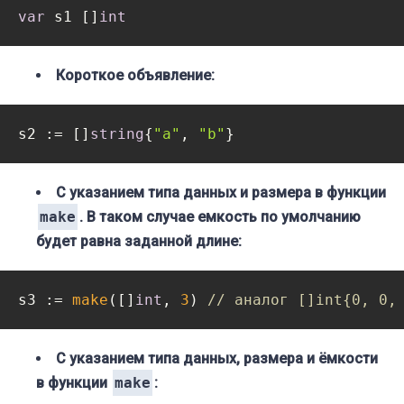
var
 s1 []
int
Короткое объявление:
s2 := []
string
{
"a"
, 
"b"
С указанием типа данных и размера в функции
make
. В таком случае емкость по умолчанию
будет равна заданной длине:
s3 := 
make
([]
int
, 
3
) 
// аналог []int{0, 0,
С указанием типа данных, размера и ёмкости
в функции
make
: