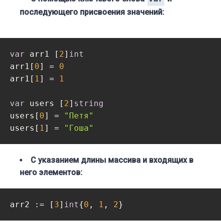
последующего присвоения значений:
var
 arr1 [
2
]
int
arr1[
0
] = 
0
arr1[
1
] = 
1
var
 users [
2
]
string
users[
0
] = 
"Петя"
users[
1
] = 
"Гоша"
С указанием длины массива и входящих в
него элементов:
arr2 := [
3
]
int
{
0
, 
1
, 
2