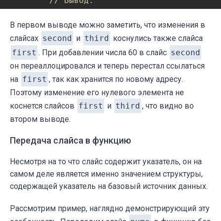
// Вывод:
// [10 20 3] [30 20 3 60] [10 20]
В первом выводе можно заметить, что изменения в
слайсах
second
и
third
коснулись также слайса
first
. При добавлении числа 60 в слайс
second
он переаллоцировался и теперь перестал ссылаться
на
first
, так как хранится по новому адресу.
Поэтому изменение его нулевого элемента не
коснется слайсов
first
и
third
, что видно во
втором выводе.
Передача слайса в функцию
Несмотря на то что слайс содержит указатель, он на
самом деле является именно значением структуры,
содержащей указатель на базовый источник данных.
Рассмотрим пример, наглядно демонстрирующий эту