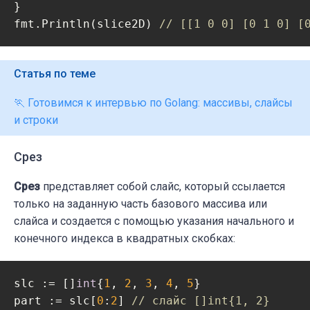
}

fmt.Println(slice2D) 
// [[1 0 0] [0 1 0] [
Статья по теме
🏃 Готовимся к интервью по Golang: массивы, слайсы
и строки
Срез
Срез
представляет собой слайс, который ссылается
только на заданную часть базового массива или
слайса и создается с помощью указания начального и
конечного индекса в квадратных скобках:
slc := []
int
{
1
, 
2
, 
3
, 
4
, 
5
}

part := slc[
0
:
2
] 
// слайс []int{1, 2}