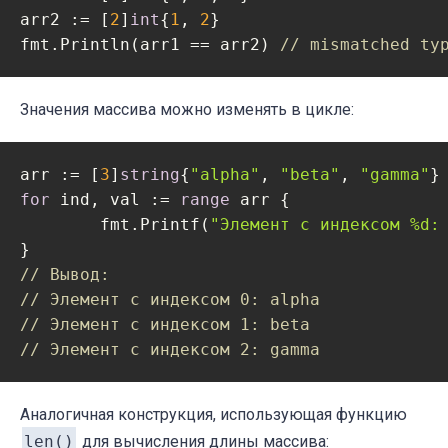
arr2 := [
2
]
int
{
1
, 
2
}

fmt.Println(arr1 == arr2) 
// mismatched ty
Значения массива можно изменять в цикле:
arr := [
3
]
string
{
"alpha"
, 
"beta"
, 
"gamma"
for
 ind, val := 
range
 arr {

	fmt.Printf(
"Элемент с индексом %d:
// Вывод:
// Элемент с индексом 0: alpha
// Элемент с индексом 1: beta
// Элемент с индексом 2: gamma
Аналогичная конструкция, использующая функцию
len()
для вычисления длины массива: