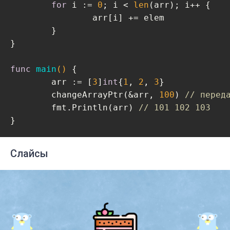
for
 i := 
0
; i < 
len
(arr); i++ {

		arr[i] += elem

	}

}

func
main
()
 {

	arr := [
3
]
int
{
1
, 
2
, 
3
}

	changeArrayPtr(&arr, 
100
) 
// перед
	fmt.Println(arr) 
// 101 102 103
Слайсы