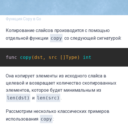
Функция Copy в Go
Копирование слайсов производится с помощью
отдельной функции
copy
со следующей сигнатурой:
func
copy
(dst, src []Type)
int
Она копирует элементы из исходного слайса в
целевой и возвращает количество скопированных
элементов, которое будет минимальным из
len(dst)
и
len(src)
.
Рассмотрим несколько классических примеров
использования
copy
: