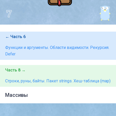
← Часть 6
Функции и аргументы. Области видимости. Рекурсия.
Defer
Часть 8 →
Строки, руны, байты. Пакет strings. Хеш-таблица (map)
Массивы