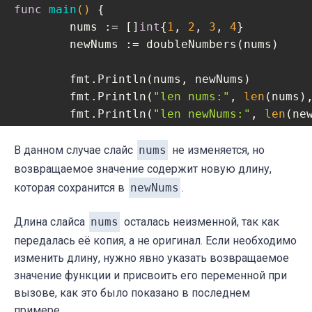
func
main
()
 {

	nums := []
int
{
1
, 
2
, 
3
, 
4
}

	newNums := doubleNumbers(nums)

	fmt.Println(nums, newNums)

	fmt.Println(
"len nums:"
, 
len
(nums)
	fmt.Println(
"len newNums:"
, 
len
(ne
// [2 4 6 8] [2 4]
// len nums: 4, cap nums: 4
В данном случае слайс
nums
не изменяется, но
// len newNums: 2, cap newNums: 4
возвращаемое значение содержит новую длину,
которая сохранится в
newNums
.
Длина слайса
nums
осталась неизменной, так как
передалась её копия, а не оригинал. Если необходимо
изменить длину, нужно явно указать возвращаемое
значение функции и присвоить его переменной при
вызове, как это было показано в последнем
примере.