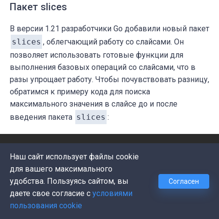
Пакет slices
В версии 1.21 разработчики Go добавили новый пакет
slices
, облегчающий работу со слайсами. Он
позволяет использовать готовые функции для
выполнения базовых операций со слайсами, что в
разы упрощает работу. Чтобы почувствовать разницу,
обратимся к примеру кода для поиска
максимального значения в слайсе до и после
введения пакета
slices
:
// до пакета slices:
Наш сайт использует файлы cookie
slc := []
int
{
5
, 
9
, 
1
, 
100
}

для вашего максимального
max := slc[
0
удобства. Пользуясь сайтом, вы
Согласен
for
 _, val := 
range
 slc {

даете свое согласие с
условиями
if
 val > max {

пользования cookie
		max = val
