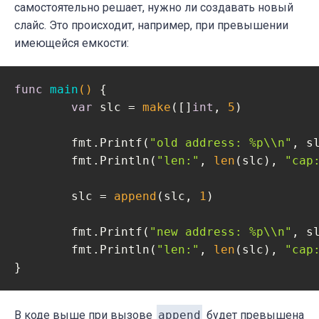
самостоятельно решает, нужно ли создавать новый
слайс. Это происходит, например, при превышении
имеющейся емкости:
func
main
()
 {

var
 slc = 
make
([]
int
, 
5
)

	fmt.Printf(
"old address: %p\\n"
, s
	fmt.Println(
"len:"
, 
len
(slc), 
"cap
	slc = 
append
(slc, 
1
)

	fmt.Printf(
"new address: %p\\n"
, s
	fmt.Println(
"len:"
, 
len
(slc), 
"cap
В коде выше при вызове
append
будет превышена