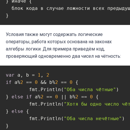
} иначе {

  блок кода в случае ложности всех предыдущ
Условия также могут содержать логические
операторы, работа которых основана на законах
алгебры логики. Для примера приведём код,
проверяющий одновременно два чисел на чётность:
var
 a, b = 
1
, 
2
if
 a%
2
 == 
0
 && b%
2
 == 
0
 {

	fmt.Println(
"Оба числа чётные"
)

} 
else
if
 a%
2
 == 
0
 || b%
2
 == 
0
 {

	fmt.Println(
"Хотя бы одно число чё
} 
else
 {

	fmt.Println(
"Оба числа нечётные"
)
