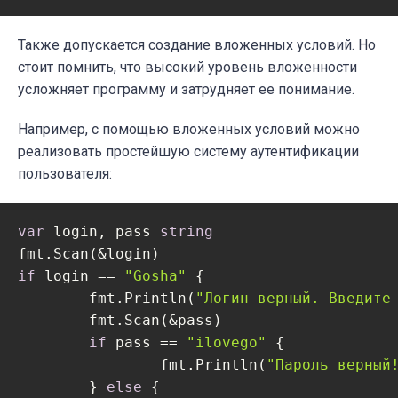
Также допускается создание вложенных условий. Но
стоит помнить, что высокий уровень вложенности
усложняет программу и затрудняет ее понимание.
Например, с помощью вложенных условий можно
реализовать простейшую систему аутентификации
пользователя:
var
 login, pass 
string
if
 login == 
"Gosha"
 {

	fmt.Println(
"Логин верный. Введите
	fmt.Scan(&pass)

if
 pass == 
"ilovego"
 {

		fmt.Println(
"Пароль верный
	} 
else
 {
