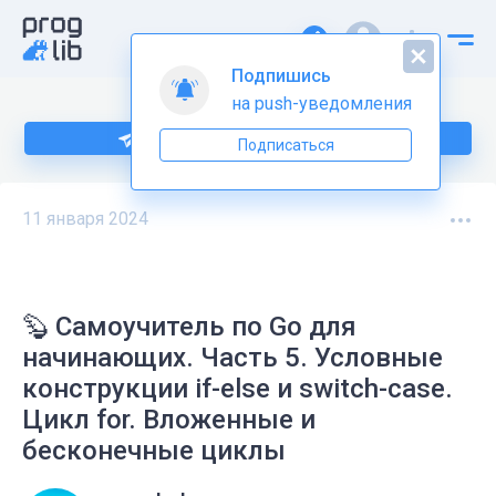
Подпишись
на push-уведомления
Больше информации по Go тут
Подписаться
11 января 2024
🦫 Самоучитель по Go для
начинающих. Часть 5. Условные
конструкции if-else и switch-case.
Цикл for. Вложенные и
бесконечные циклы