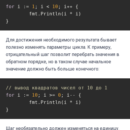
for
 i := 
1
; i < 
10
; i++ {

	fmt.Println(i * i)

Для достижения необходимого результата бывает
полезно изменять параметры цикла. К примеру,
отрицательный шаг позволит перебрать значения в
обратном порядке, но в таком случае начальное
значение должно быть больше конечного:
// вывод квадратов чисел от 10 до 1
for
 i := 
10
; i >= 
0
; i-- {

	fmt.Println(i * i)

Шаг необязательно должен изменяться на единицу.