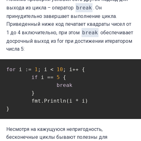
выхода из цикла – оператор
break
. Он
принудительно завершает выполнение цикла.
Приведенный ниже код печатает квадраты чисел от
1 до 4 включительно, при этом
break
обеспечивает
досрочный выход из for при достижении итератором
числа 5:
for
 i := 
1
; i < 
10
; i++ {

if
 i == 
5
 {

break
	}

	fmt.Println(i * i)

Несмотря на кажущуюся непригодность,
бесконечные циклы бывают полезны для