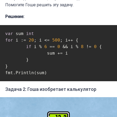
Помогите Гоше решить эту задачу.
Решение:
var
 sum 
int
for
 i := 
20
; i <= 
500
; i++ {

if
 i % 
6
 == 
0
 && i % 
8
 != 
0
 {

		sum += i

	}

}

Задача 2: Гоша изобретает калькулятор