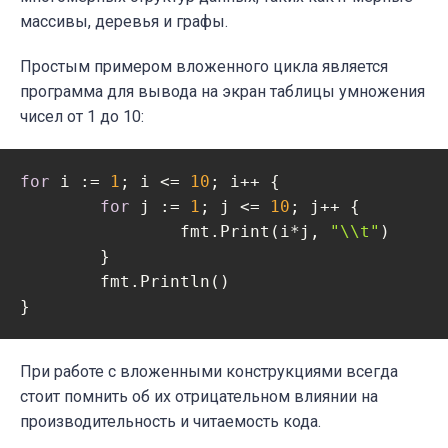
массивы, деревья и графы.
Простым примером вложенного цикла является
программа для вывода на экран таблицы умножения
чисел от 1 до 10:
for
 i := 
1
; i <= 
10
; i++ {

for
 j := 
1
; j <= 
10
; j++ {

		fmt.Print(i*j, 
"\\t"
)

	}

	fmt.Println()

При работе с вложенными конструкциями всегда
стоит помнить об их отрицательном влиянии на
производительность и читаемость кода.