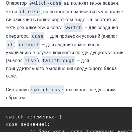
Оператор
switch-case
выполняет те же задачи,
что и
if-else
, но позволяет записывать условные
выражения в более коротком виде. Он состоит из
четырех ключевых слов:
switch
– для создания
оператора,
case
– для проверки условий (аналог
if
),
default
– для задания значения по
умолчанию в случае ложности предыдущих условий
(аналог
else
),
fallthrough
– для
принудительного выполнения следующего блока
case.
Синтаксис
switch-case
выглядит следующим
образом:
switch
case
 значение
1
:

// блок кода, если переменная имее