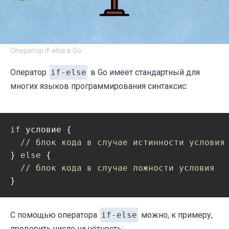
Оператор if-else в Go
Оператор
if-else
в Go имеет стандартный для
многих языков программирования синтаксис:
if
 условие {

// блок кода в случае истинности условия
} 
else
 {

// блок кода в случае ложности условия
С помощью оператора
if-else
можно, к примеру,
проверить число на чётность: