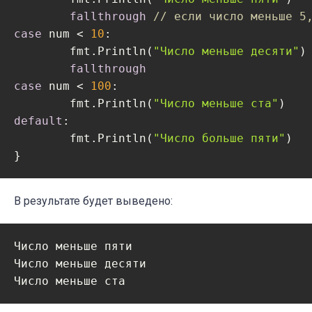
fallthrough
// если число меньше 5
case
 num < 
10
:

	fmt.Println(
"Число меньше десяти"
)

fallthrough
case
 num < 
100
:

	fmt.Println(
"Число меньше ста"
default
:

	fmt.Println(
"Число больше пяти"
)

В результате будет выведено:
Число меньше пяти

Число меньше десяти
