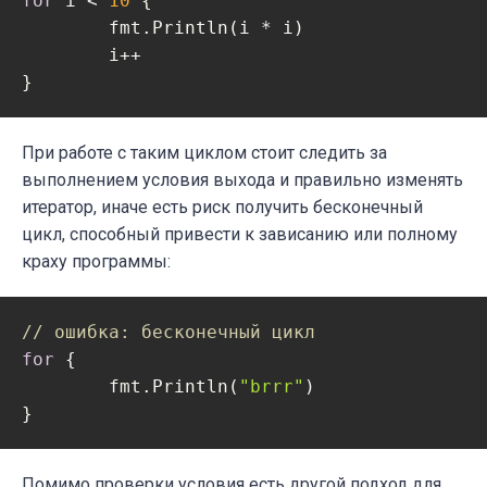
for
 i < 
10
 {

	fmt.Println(i * i)

	i++

При работе с таким циклом стоит следить за
выполнением условия выхода и правильно изменять
итератор, иначе есть риск получить бесконечный
цикл, способный привести к зависанию или полному
краху программы:
// ошибка: бесконечный цикл
for
 {

	fmt.Println(
"brrr"
)

Помимо проверки условия есть другой подход для