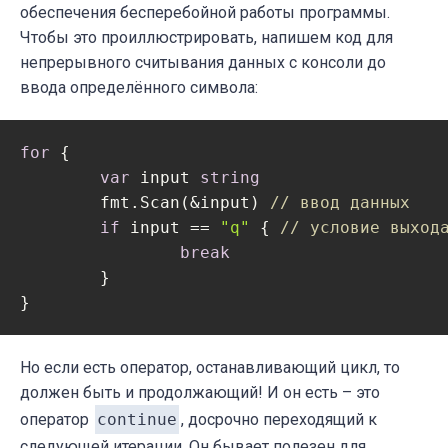
обеспечения бесперебойной работы программы.
Чтобы это проиллюстрировать, напишем код для
непрерывного считывания данных с консоли до
ввода определённого символа:
for
 {

var
 input 
string
	fmt.Scan(&input) 
// ввод данных
if
 input == 
"q"
 { 
// условие выход
break
	}

Но если есть оператор, останавливающий цикл, то
должен быть и продолжающий! И он есть – это
оператор
continue
, досрочно переходящий к
следующей итерации. Он бывает полезен для