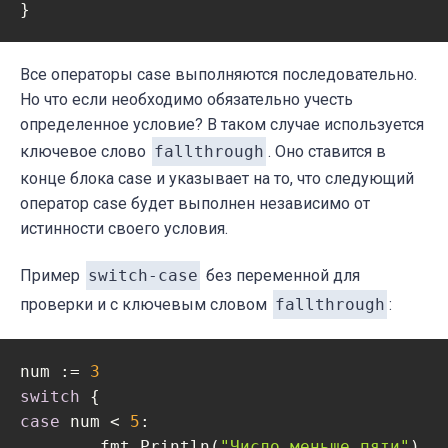
Все операторы case выполняются последовательно.
Но что если необходимо обязательно учесть
определенное условие? В таком случае используется
ключевое слово
fallthrough
. Оно ставится в
конце блока case и указывает на то, что следующий
оператор case будет выполнен независимо от
истинности своего условия.
Пример
switch-case
без переменной для
проверки и с ключевым словом
fallthrough
:
num := 
3
switch
case
 num < 
5
:

	fmt.Println(
"Число меньше пяти"
)
