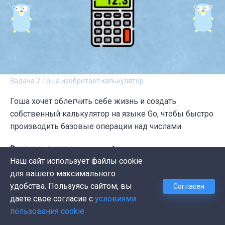
Задача 2: Гоша изобретает калькулятор
Гоша хочет облегчить себе жизнь и создать
собственный калькулятор на языке Go, чтобы быстро
производить базовые операции над числами.
Входные данные:
в первой строке вводятся два
Наш сайт использует файлы cookie
целых числа, а на следующей – один из четырех
для вашего максимального
возможных символов, обозначающих
удобства. Пользуясь сайтом, вы
Согласен
математическую операцию:
+
,
-
,
*
,
/
даете свое согласие с
условиями
Выходные данные:
результат применения операции
пользования cookie
к числам, в случае неверного ввода возвращается