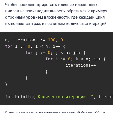
Чтобы проиллюстрировать влияние вложенных
циклов на производительность, обратимся к примеру
с тройным уровнем вложенности, где каждый цикл
выполняется n раз, и посчитаем количество итераций:
n, iterations := 
100
, 
0
for
 i := 
0
; i < n; i++ {

for
 j := 
0
; j < n; j++ {

for
 k := 
0
; k < n; k++ {

			iterations++

		}

	}

}

fmt.Println(
"Количество итераций: "
3