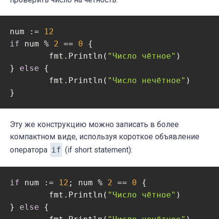
num := 
12
if
 num % 
2
 == 
0
 {

	fmt.Println(
"Число чётное"
)

} 
else
 {

	fmt.Println(
"Число нечётное"
)

Эту же конструкцию можно записать в более
компактном виде, используя короткое объявление
оператора
if
(if short statement):
if
 num := 
12
; num % 
2
 == 
0
 {

	fmt.Println(
"Число чётное"
)

} 
else
 {
