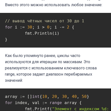
Вместо этого можно использовать любое значение:
// вывод чётных чисел от 30 до 1
for
 i := 
30
; i > 
0
; i -= 
2
 {

	fmt.Println(i)

Как было упомянуто ранее, циклы часто
используются для итерации по массивам. Это
реализуется с использованием ключевого слова
range, которое задает диапазон перебираемых
значений:
array := []
int
{
10
, 
20
, 
30
, 
40
, 
50
for
 index, val := 
range
 array {

	fmt.Printf(
"Элемент с индексом %d: