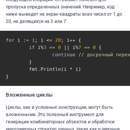
пропуска определенных значений. Например, код
ниже выведет на экран квадраты всех чисел от 1 до
20, не делящихся на 3 или 7:
for
 i := 
1
; i <= 
20
; i++ {

if
 i%
3
 == 
0
 || i%
7
 == 
0
 {

continue
// досрочный пере
	}

	fmt.Println(i * i)

Вложенные циклы
Циклы, как и условные конструкции, могут быть
вложенными. Это полезный инструмент для
генерации комбинаторных объектов и обработки
многомерных структур данных, таких как n-мерные