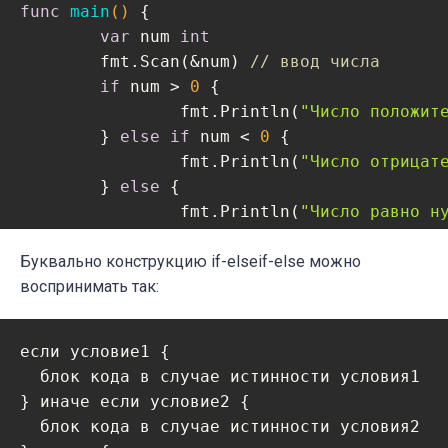
func
main
()
 {

var
 num 
int
	fmt.Scan(&num) 
// ввод числа
if
 num > 
0
 {

		fmt.Println(
"Число положит
	} 
else
if
 num < 
0
 {

		fmt.Println(
"Число отрицат
	} 
else
 {

		fmt.Println(
"Число равно н
	}

Буквально конструкцию if-elseif-else можно
воспринимать так:
если условие1 {

  блок кода в случае истинности условия1

} иначе если условие2 {

  блок кода в случае истинности условия2
