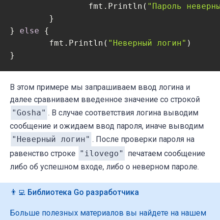
		fmt.Println(
"Пароль неверн
	}

} 
else
 {

	fmt.Println(
"Неверный логин"
)

В этом примере мы запрашиваем ввод логина и
далее сравниваем введенное значение со строкой
"Gosha"
. В случае соответствия логина выводим
сообщение и ожидаем ввод пароля, иначе выводим
"Неверный логин"
. После проверки пароля на
равенство строке
"ilovego"
печатаем сообщение
либо об успешном входе, либо о неверном пароле.
👨‍💻 Библиотека Go разработчика
Больше полезных материалов вы найдете на нашем