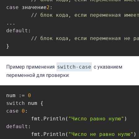
case
 значение
2
:

// блок кода, если переменная имее
default
:

// блок кода, если переменная не р
Пример применения
switch-case
с указанием
переменной для проверки:
num := 
0
switch
case
0
:

	fmt.Println(
"Число равно нулю"
default
:

	fmt.Println(
"Число не равно нулю"
)
