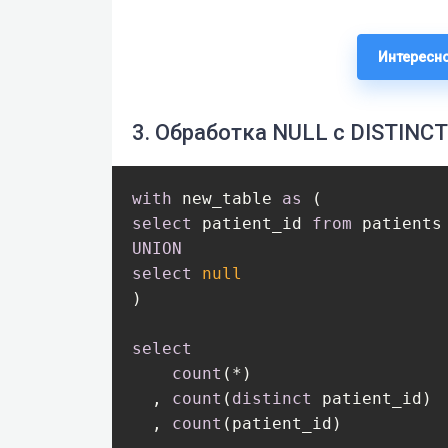
Интересно
3. Обработка NULL с DISTINCT
with
 new_table 
as
select
 patient_id 
from
UNION
select
null
)

select
count
(*)

  , 
count
(
distinct
 patient_id)

  , 
count
(patient_id) 
