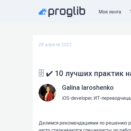
Моя лента
28 апреля 2022
🗄️ ✔️ 10 лучших практик
Galina Iaroshenko
iOS-developer, ИТ-переводчица,
Делимся рекомендациями по решению ра
часто сталкиваются специалисты по рабо