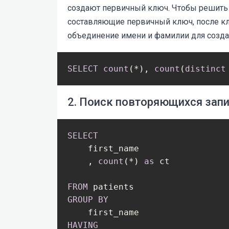
создают первичный ключ. Чтобы решить 
составляющие первичный ключ, после к
объединение имени и фамилии для созда
SELECT
count
(*), 
count
(
distinct
2. Поиск повторяющихся зап
SELECT
    first_name 

    , 
count
(*) 
as
 ct

FROM
GROUP
BY
HAVING