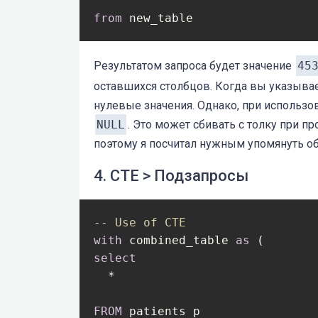
from
 new_table
Результатом запроса будет значение
45
оставшихся столбцов. Когда вы указыва
нулевые значения. Однако, при использо
NULL
. Это может сбивать с толку при п
поэтому я посчитал нужным упомянуть об
4. CTE > Подзапросы
-- Use of CTE
with
 combined_table 
as
select
  *

FROM