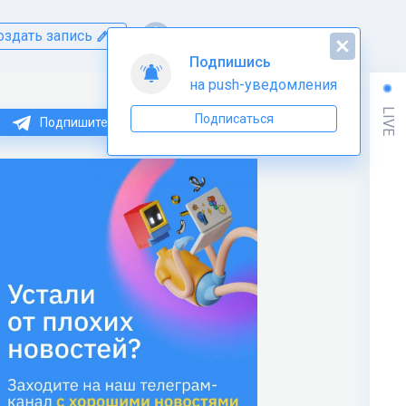
оздать запись
Подпишись
на push-уведомления
LIVE
Подписаться
Подпишитесь на нас в Telegram