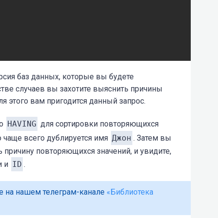
рсия баз данных, которые вы будете
стве случаев вы захотите выяснить причины
я этого вам пригодится данный запрос.
во
HAVING
для сортировки повторяющихся
то чаще всего дублируется имя
Джон
. Затем вы
ь причину повторяющихся значений, и увидите,
и и
ID
.
е на нашем телеграм-канале
«Библиотека