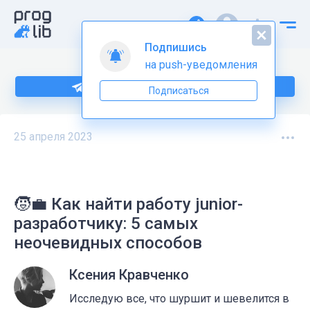
Подпишись
на push-уведомления
Подпишитесь на нас в Telegram
Подписаться
25 апреля 2023
🧒💼 Как найти работу junior-
разработчику: 5 самых
неочевидных способов
Ксения Кравченко
Исследую все, что шуршит и шевелится в