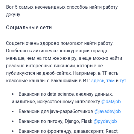
Вот 5 самых неочевидных способов найти работу
джуну.
Социальные сети
Соцсети очень здорово помогают найти работу.
Особенно в айтишечке: конкуренции гораздо
меньше, чем на том же хехе ру, а еще можно найти
реально интересные вакансии, которые не
публикуются на джоб-сайтах. Например, в ТГ есть
классные каналы с вакансиями в ИТ:
здесь
,
там
и
тут
.
Вакансии по data science, анализу данных,
аналитике, искусственному интеллекту
@datajob
Вакансии для java-разработчиков
@javadevjob
Вакансии по питону, Django, Flask
@pydevjob
Вакансии по фронтенду, джаваскрипт, React,