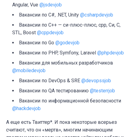
Angular, Vue
@jsdevjob
Вакансии по C#, .NET, Unity
@csharpdevjob
Вакансии по C++ — си-плюс-плюс, cpp, Си, C,
STL, Boost
@cppdevjob
Вакансии по Go
@godevjob
Вакансии по PHP, Symfony, Laravel
@phpdevjob
Вакансии для мобильных разработчиков
@mobiledevjob
Вакансии по DevOps & SRE
@devopssjob
Вакансии по QA тестированию
@testerrjob
Вакансии по информационной безопасности
@hackdevjob
А еще есть Твиттер*. И пока некоторые всерьез
считают, что он «мертв», многим начинающим