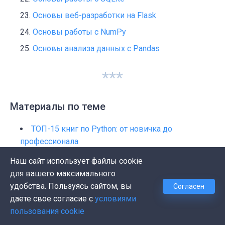
Основы веб-разработки на Flask
Основы работы с NumPy
Основы анализа данных с Pandas
***
Материалы по теме
ТОП-15 книг по Python: от новичка до
профессионала
🐍 Самоучитель для начинающих: как освоить
Наш сайт использует файлы cookie
Python с нуля за 30 минут?
для вашего максимального
удобства. Пользуясь сайтом, вы
Согласен
🐍🧩 5 классических задач по Python для
даете свое согласие с
условиями
начинающих с решениями
пользования cookie