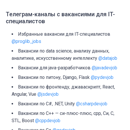
Телеграм-каналы с вакансиями для IT-
специалистов
Избранные вакансии для IT-специалистов
@proglib_jobs
Вакансии по data science, анализу данных,
аналитике, искусственному интеллекту
@datajob
Вакансии для java-разработчиков
@javadevjob
Вакансии по питону, Django, Flask
@pydevjob
Вакансии по фронтенду, джаваскрипт, React,
Angular, Vue
@jsdevjob
Вакансии по C#, .NET, Unity
@csharpdevjob
Вакансии по C++ — си-плюс-плюс, cpp, Си, C,
STL, Boost
@cppdevjob