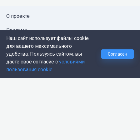
О проекте
Реклама
Наш сайт использует файлы cookie
Публичная оферта
для вашего максимального
удобства. Пользуясь сайтом, вы
Согласен
Политика конфиденциальности
даете свое согласие с
условиями
пользования cookie
Контакты
Push-уведомления
Темная тема
© 2026, Proglib. При копировании материала ссылка
на источник обязательна.