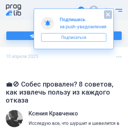
Подпишись
на push-уведомления
Подпишитесь на нас в Telegram
Подписаться
10 апреля 2025
💼🚫 Собес провален? 8 советов,
как извлечь пользу из каждого
отказа
Ксения Кравченко
Исследую все, что шуршит и шевелится в