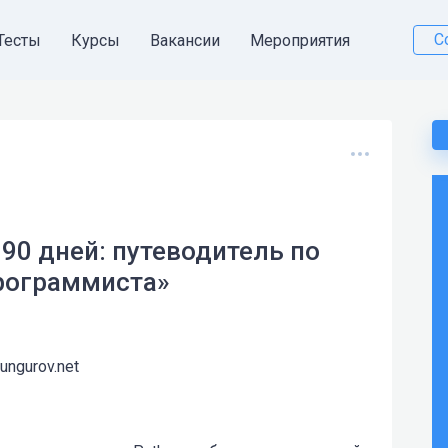
С
Тесты
Курсы
Вакансии
Мероприятия
а 90 дней: путеводитель по
программиста»
kungurov.net