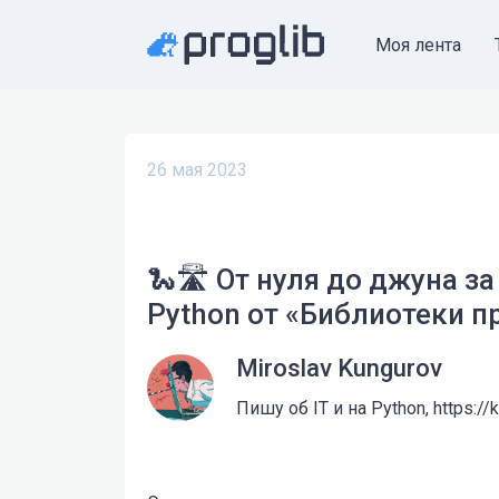
Моя лента
26 мая 2023
🐍🛣️ От нуля до джуна з
Python от «Библиотеки 
Miroslav Kungurov
Пишу об IT и на Python, https://