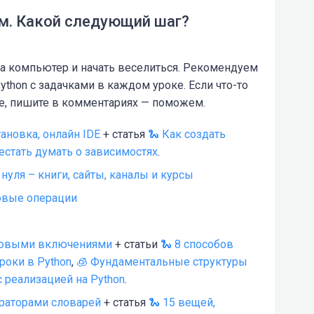
ем. Какой следующий шаг?
 на компьютер и начать веселиться. Рекомендуем
thon с задачками в каждом уроке. Если что-то
еме, пишите в комментариях — поможем.
ановка, онлайн IDE
+ статья
🐍 Как создать
естать думать о зависимостях
.
 нуля – книги, сайты, каналы и курсы
овые операции
сковыми включениями
+ статьи
🐍 8 способов
роки в Python
,
🧊 Фундаментальные структуры
 реализацией на Python
.
раторами словарей
+ статья
🐍 15 вещей,