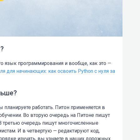
n?
это язык программирования и вообще, как это —
ля для начинающих: как освоить Python с нуля за
льше?
ы планируете работать. Питон применяется в
обучении. Во вторую очередь на Питоне пишут
 В третью очередь пишут многочисленные
стам. И в четвертую — редактируют код,
порядке изучать, вы узнаете в наших дорожных