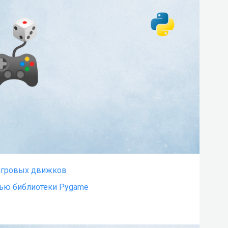
5 игровых движков
щью библиотеки Pygame