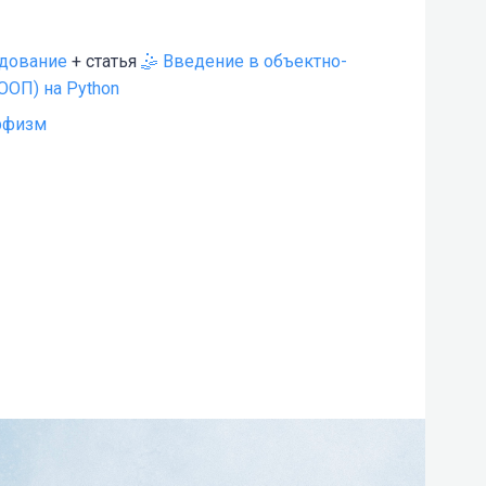
едование
+ статья
🤹 Введение в объектно-
ООП) на Python
рфизм